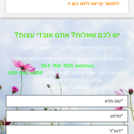
להמשך קריאה לחצו כאן »
יש לכם שאלות? אתם אובדי עצות?
אתר הבריאות של ד"ר אבני – הרפואה הנכונה
אתם מוזמנים להשאיר פרטים בטופס שלפניכם או לכתוב לי
בוואטסאפ 053-758-7035
.
לעזרה ברכישת הספרים ניתן לפנות בטלפון:
052-340-6809
.
אנחנו נשתדל לחזור אליכם בהקדם.
שלכם, ד"ר אריה אבני.