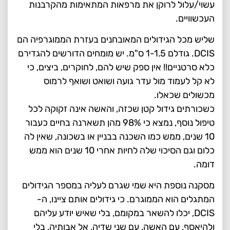
עשוי/עלול לרוקן את מרפאות המתאימות מהקרבנות
העכשוויים.
שליש מכל הגידולים המאובחנים בעזרת הממוגרפיה הם
DCIS. גודלם 1-1.5 ס"מ. יש מומחים הדורשים להגדירם
כלא סרטניים!! אין ספק שיש להם, לחוקרים, ביצים, כי
לא קל לעמוד מול עדר גועה ושואט ושואף לרמוס
מכשולים שכאלו.
כשכורתים גידול קטן שכזה, והאשה אינה זקוקה לכל
טיפול נוסף, נמצא כי 98% מהן תשארנה בחיים כעבור
10 שנים, ממש כמו השכנה בבניין או בשכונה, שאין לה
כלום וגם הסיכוי שלה לחיות אחרי 10 שנים הוא ממש
דומה.
מסקנה נוספת היא שמי שגרם לעליה במספר הגידולים
המתגלים הוא הממוגרם. כי גידולים אותם ציינו, ה-
DCIS, יכלו להשאר במקומם, בלי שאיש יודע עליהם
ולהיאסף, עם האשה, עם שני שדיה, אל אבותיה, בלי