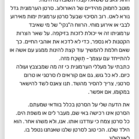
מוטב לחמוק מהידיים של האורולוג. סרטן הערמונית גדל
נורא לאט. רוב הסיכוי שבעל סרטן ערמונית ימות מאירוע
לבבי או אירוע מוחי. הרווח ה"נקי" של מי שאיבד
ערמוניתו זה אי יכולת לזכות בזיקפה. על שאר הצרות
הקטנות לא נספר, כדי לא לדכא את אוהבי החיים. כך
שאם חלמת להמשיך עוד קצת להינות ממגע עם אשה או
להתייחד עם עצמך- תְשְכַח מזה.
כתבתי על מעללי הערמונית כי זה מה שמבצבץ ועולה
כיום. לא כל גוש, גם אם קוראים לו סרטני או טרום
סרטני, צריך להסיר מהשד. תנו צאנס לשד להישאר
במקומו, אם אפשר.
את הדעה שלי על הסרטן בכלל בוודאי שמעתם.
הסרטן אינו רכישה באי שם, מעבר לים או משפת הים.
כל סרטן צמח כי עודדנו אותו. אנו, ולא משהו אחר. הוא
הילד שלנו. הכי טוב לסרטן שלנו שאנחנו נטפל בו.
לאונקולוג