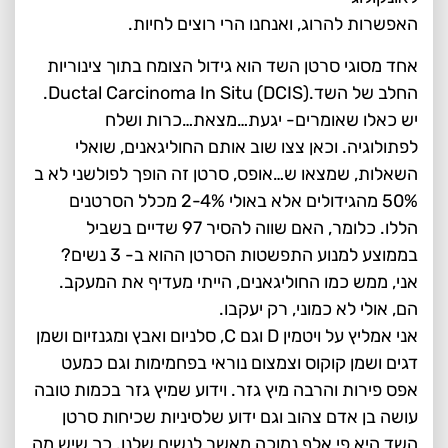
האפשרות להרוג, ואנחנו הרי רוצים לחיות.
אחד מסוגי סרטן השד הוא גידול הצומח בתוך צינוריות
החלב של השד.(Ductal Carcinoma In Situ (DCIS.
יש כאלו שאומרים- יגעת…מצאת…כרות ושלח
לפתולוגיה. וכאן צצו שוב אותם החוליגאנים, שואלי
השאלות, שמצאו ש…אופס, סרטן זה הופך לפולשני לא ב
50% מהגידולים אלא באולי 2-4% מכלל הסרטנים
הללו. כלומר, האם שווה להסיר 97 שדיים בשביל
בממוצע למנוע התפשטות הסרטן ההוא ב- 3 נשים?
אני, ממש כמו החוליגאנים, הייתי מעדיף את המעקב.
הם, אולי לא כמוני, רק יעקבו.
אני אמליץ על ויטמין D וגם C, סלניום ואבץ ומגנזיום ושמן
דגים ושמן קוקוס וצמצום נוראי בפחמימות וגם כמעט
אפס פירות והרבה מיץ גזר. וידוע שמיץ גזר בכמות טובה
עושה בן אדם צהוב וגם ידוע שלסיניות שכיחות סרטן
השד היא פי אלף נמוכה מאשר לנשים שלנו. כך שיש מה