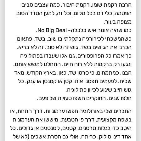
הרבה רקמת שומן, רקמת חיבור, כמה עצבים סביב
הפטמה, כלי דם בכל מקום, וכל זה, למען הסדר הטוב,
מצופה בעור.
כמו שהיה אומר איש כלכלה- No Big Deal.
כשהמשכתי לכירורגיה נתקלתי בו שוב. בשד. פתאום
הכרנו את הגושים בשד. גוש זה לא טוב. זה לא בריא.
כך אמרו כל הפרופסורים, גם אלו שעבדו בפתולוגיה
ונגעו רק ברקמות ללא רוח חיים. התחלנו למשש אותם.
הבנו, כמתמחים, כי סרטן שד, כאן, בארץ הקודש, מאד
שכיח. לפעמים תפסנו אותו קטן או קטנטן או ענק. כל
גוש חייב שינוע לכיוון פתולוגיה.
חלפו שנים. החוקרים חשפו טעויות של פעם.
החברים שלי באורולוגיה חפשו ערמוניות. דרך התחת, או
בשפה מקצועית, דרך פי הטבעת. מיששו את הערמונית
היטב כדי לגלות סרטנים. קטנים, קטנטנים או גדולים. כל
אחד דינו סילוק. כריתה. אולי גם הסרת אשכים (לא של