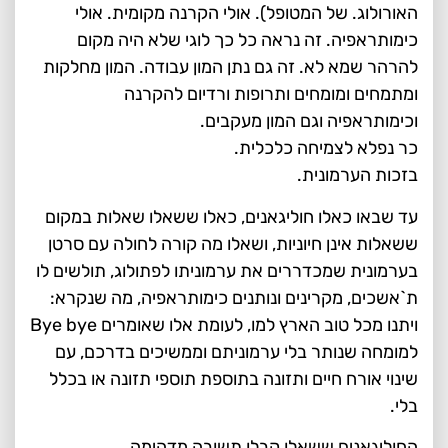
האורולוג. של המטופל). אולי הקרנה מקומית. אולי
כימותראפיה. זה נראה כל כך לוגי שלא היה מקום
להרהר שמא לא. זה גם נתן המון עבודה. המון מחלקות
ומתמחים ומומחים ותרופות ורדיום להקרנה
וכימותראפיה וגם המון מעקבים.
כר נפלא לצמיחה כלכלית.
בזכות הערמונית.
עד שבאו כאלו חוליגאנים, כאלו ששאלו שאלות במקום
ששאלות אינן חיוניות, ושאלו מה קורה לחולה עם סרטן
בערמונית שמכדררים את ערמוניתו לפתולוג, תולשים לו
ת`אשכים, מקרינים ונותנים כימותראפיה, מה שנקרא:
ויתנו מכל טוב הארץ למו, לעומת אלו שאומרים Bye bye
למומחה שנותר בלי ערמוניתם וממשיכים בדרכם, עם
שינוי אורח חיים ותזונה בתוספת תוספי תזונה או בכלל
בלי.
החוליגאנים ששאלו קבלו תשובה מדהימה.