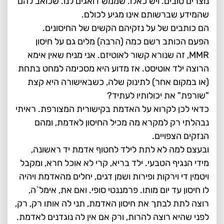
נוצרים טובים. ויש כאלו. שממש דואגים לנו. שכואב להם
שהמידע שברשותם אינו מגיע לכולם.
הם כותבים של על נזקיהם הקשים של החיסונים.
הפעם הכותב רשם כמה (הרבה) מלים גם על חיסון
MMR, זה שנורא קשור לאוטיזם. אני מניח שאין אימא
הרוצה ילד אוטיסט. אז מדוע היא מסכימה למחט בתחת
(או במקום אחר) לתינוק שלה, כשבאישורה היא קצת
"שורפת" את יכולותיו לעתיד?
כדאי לכן לקרוא על האדמת בקישורית המצורפת. ראיתי
נבהלתי רק למקרא מה מכיל החיסון לאדמת, ומהם
הנזקים הצפויים.
ובעצם למה לא לתת לילד לחטוף אדמת יד ראשונה,
מידי הנגיף הטבעי. ילד בריא, קרי לא אוכל חרא, ומקבל
ויטמין די וירקות ופירות ושמן דגים, יחלים מהאדמת ויהיה
לו חיסון עד יום מותו. פרמננטי סופי. ואם את, אימל`ה,
רוצה לתת לבתך את חיסון האדמת, תני לה אותו רק, רק,
לפני שהיא רוצה להרות, ורק אם אין לה נוגדנים לאדמת.