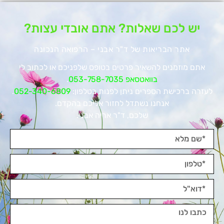
יש לכם שאלות? אתם אובדי עצות?
אתר הבריאות של ד"ר אבני – הרפואה הנכונה
אתם מוזמנים להשאיר פרטים בטופס שלפניכם או לכתוב לי
בוואטסאפ 053-758-7035
.
לעזרה ברכישת הספרים ניתן לפנות בטלפון:
052-340-6809
.
אנחנו נשתדל לחזור אליכם בהקדם.
שלכם, ד"ר אריה אבני.