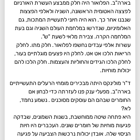
בארה"ב. הפלואור היה חלק ממבצע העשרת האורניום
לפצצה האטומית הראשונה, השניה ולאלפי הפצצות
שנבנו אחר כך. הוא היה חיוני לתעשיית המתכות, גם
האלומיניום, שנדרשו במלחמת העולם השניה וגם בעת
המלחמה הקרה. צבירת מלאי לשעת "ש".
עשרות אלפי עבדים נחשפו לפלואור. חלק מתו. לחלק
הריאות הלכו אט אט. לחלק היו פצעים מוגלתיים בעור,
לחלק הלכו הגידים והחוליות והעצמות. חלק הלכו להם
יכולות מוחיות.
ד"ר מולינקס היתה מבכירים מומחי הרעלים התעשייתיים
בארה"ב. מפעלי ענק פנו לעזרתה כדי לבחון אם
החומרים שבהם הם עוסקים מסוכנים . נשמע נחמד,
לא?
היא פתחה שיטה ממוחשבת, בשנות השמונים, שבדקה
פגיעות מוחיות של חומרים שונים. העכברים היו חיות
הניסוי שלה. אובדן יכולות נרכשות הצביעה על פגיעה