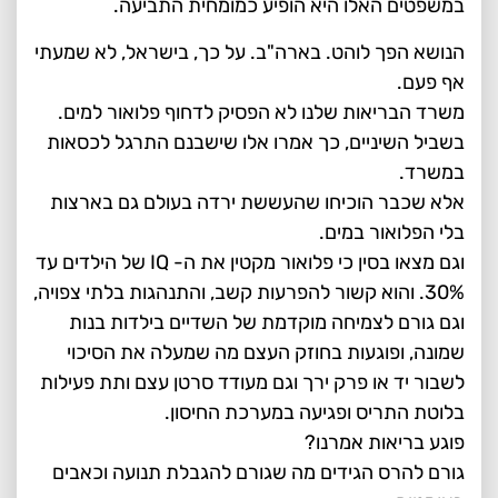
במשפטים האלו היא הופיע כמומחית התביעה.
הנושא הפך לוהט. בארה"ב. על כך, בישראל, לא שמעתי
אף פעם.
משרד הבריאות שלנו לא הפסיק לדחוף פלואור למים.
בשביל השיניים, כך אמרו אלו שישבנם התרגל לכסאות
במשרד.
אלא שכבר הוכיחו שהעששת ירדה בעולם גם בארצות
בלי הפלואור במים.
וגם מצאו בסין כי פלואור מקטין את ה- IQ של הילדים עד
30%. והוא קשור להפרעות קשב, והתנהגות בלתי צפויה,
וגם גורם לצמיחה מוקדמת של השדיים בילדות בנות
שמונה, ופוגעות בחוזק העצם מה שמעלה את הסיכוי
לשבור יד או פרק ירך וגם מעודד סרטן עצם ותת פעילות
בלוטת התריס ופגיעה במערכת החיסון.
פוגע בריאות אמרנו?
גורם להרס הגידים מה שגורם להגבלת תנועה וכאבים