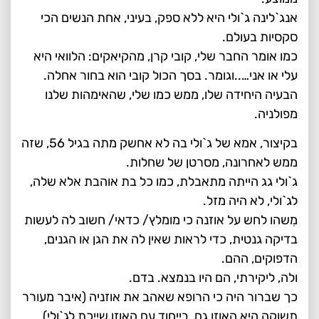
אנג`לינה ג`ולי היא ללא ספק, בעיני, אחת הנשים הכי
סקסיות בעולם.
כמו אומר החבר שלי, קובי קרן, מהקיאקים: הלוואי היא
עלי או אני…..וגומר. בסך הכול קובי הוא בחור אחלה.
הבעיה היחידה שלו, ממש כמו שלי, שהאימהות שלנו
מפולניה.
בקיצור, אמא של ג`ולי בה לא אחשק מתה בגיל 56, שזה
ממש לאחרונה, מסרטן של שחלות.
ג`ולי גג הייתה מתאבלת, כמו כל בת אוהבת אלא שלה,
לג`ולי, לא היה מזל.
מִשהו לחש על אוזנה כי מומלץ/ כדאי/ חשוב לה לעשות
בדיקה גנטית, כדי לראות שאין לה את הגן או הגנים,
הדפוקים, ההם.
ולה, ליקירתי, הם היו בנמצא. בדם.
כך שברור היה כי הרופא שאהב את אוזניה (איבר מעורר
תשוקה היא האוזן גם, בייחוד עם האוזן שייכת לג`ולי)