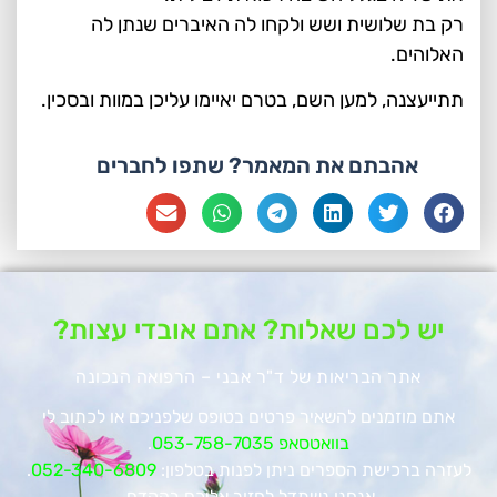
רק בת שלושית ושש ולקחו לה האיברים שנתן לה
האלוהים.
תתייעצנה, למען השם, בטרם יאיימו עליכן במוות ובסכין.
אהבתם את המאמר? שתפו לחברים
יש לכם שאלות? אתם אובדי עצות?
אתר הבריאות של ד"ר אבני – הרפואה הנכונה
אתם מוזמנים להשאיר פרטים בטופס שלפניכם או לכתוב לי
בוואטסאפ 053-758-7035
.
לעזרה ברכישת הספרים ניתן לפנות בטלפון:
052-340-6809
.
אנחנו נשתדל לחזור אליכם בהקדם.