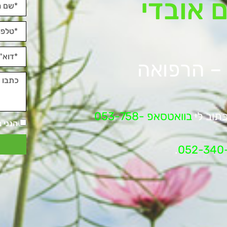
 אובדי
 – הרפואה
תוב לי
בוואטסאפ 053-758-
הנני 
.
052-340