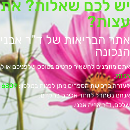
יש לכם שאלות? אתם
עצות?
אתר הבריאות של ד"ר אבני
הנכונה
אתם מוזמנים להשאיר פרטים בטופס שלפניכם או לכ
.
7035
לעזרה ברכישת הספרים ניתן לפנות בטלפון:
-6809
אנחנו נשתדל לחזור אליכם בהקדם.
שלכם, ד"ר אריה אבני.