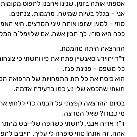
אספתי אותה בזמן. שנינו אהבנו לתפוס מקומות
אני – בגלל בעיות שמיעה. מרגמות. צנחנים.
סוזי – למען ישזפו אותה עיני המרצים. היא האמי
ככה היא סוזי. לך תבין אשה, אם שלוימל`ה המל
ההרצאה היתה מהממת.
ד"ר יהוידע סאנשיין פתח את פיו וחשתי כי צונחות
כל משפט – פנינת פגז.
הוא כיסח את כל תת התמחויות של הרפואה הלא
חשתי שהכסא שלי נע כמו ברעידת אדמה.
בסיום ההרצאה קפצתי על הבמה כדי ללחוץ את י
מי כבודו? שאל המרצה.
ד"ר אריה אבני, לחשתי כשהפה שלי יבש מהתרג
אהה, זה אתה! סוזי סיפרה לי עליך. חייבים להפ