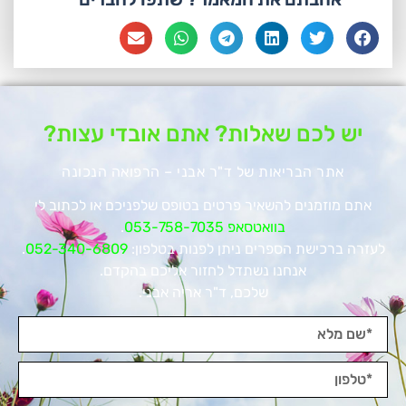
יש לכם שאלות? אתם אובדי עצות?
אתר הבריאות של ד"ר אבני – הרפואה הנכונה
אתם מוזמנים להשאיר פרטים בטופס שלפניכם או לכתוב לי
בוואטסאפ 053-758-7035
.
לעזרה ברכישת הספרים ניתן לפנות בטלפון:
052-340-6809
.
אנחנו נשתדל לחזור אליכם בהקדם.
שלכם, ד"ר אריה אבני.