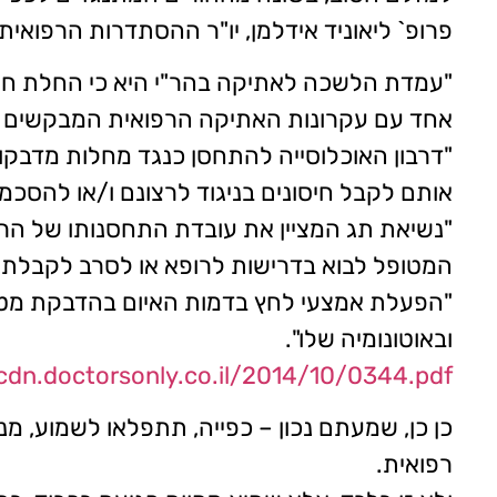
פרופ` ליאוניד אידלמן, יו"ר ההסתדרות הרפואית
"עמדת הלשכה לאתיקה בהר"י היא כי החלת חובת 
אחד עם עקרונות האתיקה הרפואית המבקשים לבס
"דרבון האוכלוסייה להתחסן כנגד מחלות מדבקות
אותם לקבל חיסונים בניגוד לרצונם ו/או להסכמ
"נשיאת תג המציין את עובדת התחסנותו של הרופ
המטופל לבוא בדרישות לרופא או לסרב לקבלת 
"הפעלת אמצעי לחץ בדמות האיום בהדבקת מטופל
ובאוטונומיה שלו".
/cdn.doctorsonly.co.il/2014/10/0344.pdf
כן כן, שמעתם נכון – כפייה, תתפלאו לשמוע, מ
רפואית.