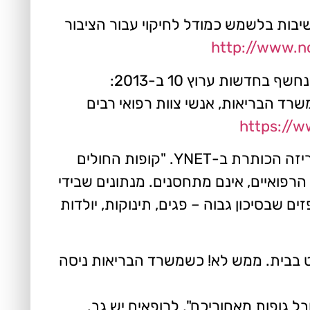
-A/H1N1. בנוסף, אחיות לא ראו את החשיבות בלשמש כמודל לחיקוי עבור הציבור
http://www.n
הסרבנות העיקשת והקבועה להתחסן עולה כמעט מדי שנה מחדש לדיונים במדיה. תציצו למשל מה נחשף בחדשות ערוץ 10 ב-2013:
שרד הבריאות, אנשי צוות רפואי רבים
https://
ומה קרה בשנה שעברה – 2017? "לא תאמינו: רבים מהרופאים והאחיות לא מתחסנים לשפעת", הכריזה הכותרת ב-YNET. "קופות החולים
הרפואיים, אינם מתחסנים. מנתונים שבידי
שבסיכון גבוה – פגים, תינוקות, יולדות
 בבית. ממש לא! כשמשרד הבריאות ניסה
ל גופות מאחוריכם", לרופאים יש גב.