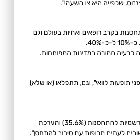
זוס, שכפייה היא צו השעה!".
נות בקרב רופאים ואחיות בעולם וגם
40.
 כבעיה חמורה במדינות המפותחות.
י תופעות לוואי", וגם, תתפלאו (או שלא)
מחקר מ-2010 בגרמניה: "בסך הכל, מצאנו שיעור נמוך באופן מטריד של מודעות ביחס להמלצות הרשמיות להתחסנות (35.6%) והערכת