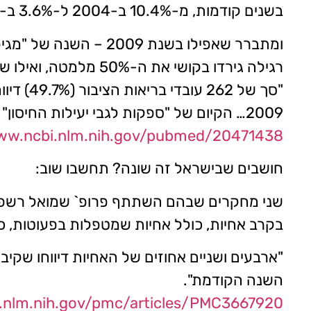
בשנים קודמות, מ-10.4% ב-2004 ל-3.6% ב-2005 ו-23.2% ב-2006".
ומתברר שאפילו בשנת 
רגילה גירדו בקושי את ה-50% מלמטה, ואילו שיעורי ההתחסנות לחיסון שפעת החזירים היו בקאנטים:
2009… הקיום של "ספקות לגבי יעילות החיסון" ו"פחד מתופעות לוואי" היו הטיעונים העיקריים לסירוב".
www.ncbi.nlm.nih.gov/pubmed/20471438
חושבים שבישראל זה שונה? תחשבו שוב:
שני מחקרים שבהם השתתף פרופ` שמואל רשפון, י
בקרב אחיות, כולל אחיות שמטפלות בפעוטות, כ
השנה הקודמת".
.nlm.nih.gov/pmc/articles/PMC3667920/