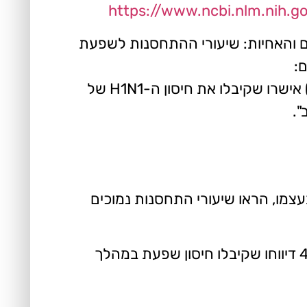
https://www.ncbi.nlm.nih.
ל הרופאים והאחיות: שיעורי ההתחסנות לשפעת
"סך של 262 עובדי בריאות הציבור (49.7%) דיווחו שקיבלו את החיסון העונתי, בעוד שרק 87 (16.5%) אישרו שקיבלו את חיסון ה-H1N1 של
עצמו, הראו שיעורי התחסנות נמוכים
"ארבעים ושניים אחוזים של האחיות דיווחו שקיבלו את חיסון השעלת בחמש השנים האחרונות, ו-44% דיווחו שקיבלו חיסון שפעת במהלך