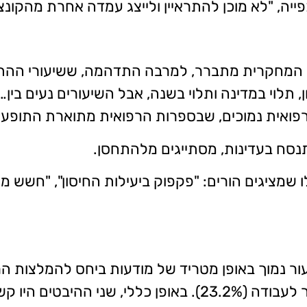
פייה, "לא מוכן להתראיין ולייצג עמדה אחרת מהקונצנ
 המחקרית מתברר, למרבה התדהמה, ששיעורי ההתחס
י במדינה ותלוי בשנה, אבל השיעורים נעים בין… כ-10% ל-כ-%
פואית נמוכים, שבספרות הרפואית מתוארת התופעה
נסח בעדינות, מסתייגים מלהתחסן.
שמציגים הורים: "פקפוק ביעילות החיסון", "חשש מפנ
ופות עם סירוב להתחסן".