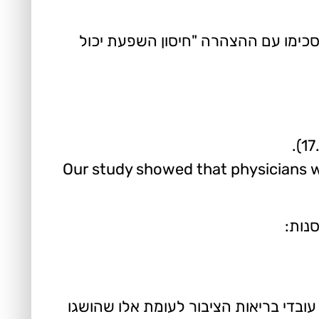
 הצהירו שחוסנו ב-2008; 40% (n=765) או משתתפים הסכימו עם ההצהרה "חיסון השפעת יכול
Our study showed that physicians we
נות:
והים משמעותית בקרב עובדי בריאות הציבור לעומת אלו שהושגו