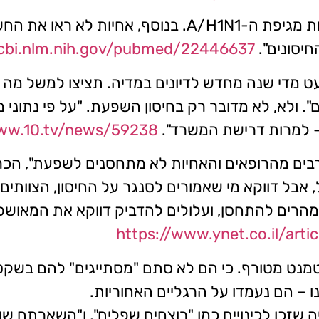
"אמון ברשויות הבריאות היה נמוך, בעיקר בעקבות מגיפת ה
יסונים".
cbi.nlm.nih.gov/pubmed/22446637
". ולא, לא מדובר רק בחיסון השפעת. "על פי נתוני מ
 – למרות דרישת המשרד".
www.10.tv/news/59238
אבל דווקא מי שאמורים לסנגר על החיסון, הצוותים 
רים להתחסן, ועלולים להדביק דווקא את המאושפזים 
https://www.ynet.co.il/art
מנט מטורף. כי הם לא סתם "מסתייגים" להם בשקט
– הם נעמדו על הרגליים האחוריות.
שזכו לכינויים כמו "רוצחים שפלים", ו"השארתם שוב