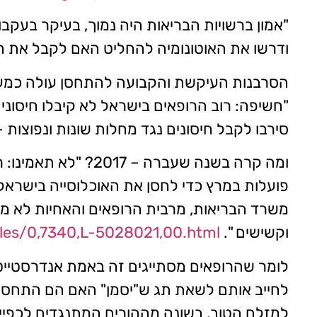
ודרשו את האוטונומיה להחליט האם לקבל את הח
"חשיפה: רוב הרופאים בישראל לא קיבלו חיסונים
סירבו לקבל חיסונים נגד מחלות שונות ונפוצות
פועלות במרץ כדי לחסן את האוכלוסייה בישראל, 
משרד הבריאות, מרבית הרופאים והאחיות לא ממה
וקשישים ".
icles/0,7340,L-5028021,00.html
לומר שהרופאים מסתייגים זה באמת אנדרסטייט
לחייב אותם לשאת תג ש"יסמן" האם הם התחסנו 
למזלם הטוב, בשונה מההורים המתנגדים לכפייה 