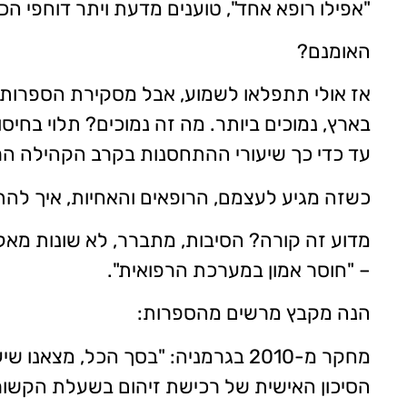
"אפילו רופא אחד", טוענים מדעת ויתר דוחפי הכ
האומנם?
אז אולי תתפלאו לשמוע, אבל מסקירת הספרות
בארץ, נמוכים ביותר. מה זה נמוכים? תלוי בחיסון, תלו
עד כדי כך שיעורי ההתחסנות בקרב הקהילה הר
כשזה מגיע לעצמם, הרופאים והאחיות, איך להת
מדוע זה קורה? הסיבות, מתברר, לא שונות מאלו 
– "חוסר אמון במערכת הרפואית".
הנה מקבץ מרשים מהספרות:
הסיכון האישית של רכישת זיהום בשעלת הקשור לעבודה (23.2%). באופן כללי, שני ההיבטים היו קשורים לעתים תכ