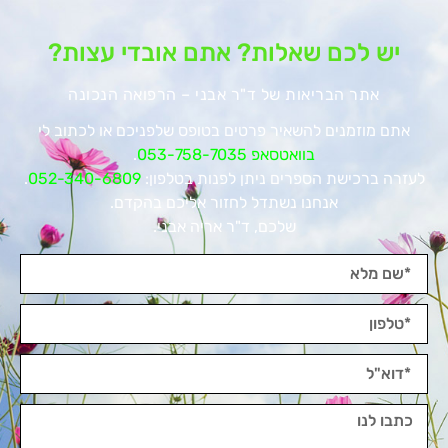
יש לכם שאלות? אתם אובדי עצות?
אתר הבריאות של ד"ר אבני – הרפואה הנכונה
אתם מוזמנים להשאיר פרטים בטופס שלפניכם או לכתוב לי
בוואטסאפ 053-758-7035
.
לעזרה ברכישת הספרים ניתן לפנות בטלפון:
052-340-6809
.
אנחנו נשתדל לחזור אליכם בהקדם.
שלכם, ד"ר אריה אבני.