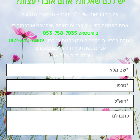
יש לכם שאלות? אתם אובדי עצות?
אתר הבריאות של ד"ר אבני – הרפואה הנכונה
אתם מוזמנים להשאיר פרטים בטופס שלפניכם או לכתוב לי
בוואטסאפ 053-758-7035
.
לעזרה ברכישת הספרים ניתן לפנות בטלפון:
052-340-6809
.
אנחנו נשתדל לחזור אליכם בהקדם.
שלכם, ד"ר אריה אבני.