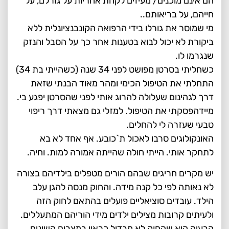
הם אינם מוכנים/ מעיזים לקחת אחריות על גורלם, על
חייהם, על בריאותם..
מי שמוסר את גורלו בידי הרפואה הקונבנציונלית ללא
ביקורת לא יכול לבוא בטענות אחר כך על הסבל והנזק
שנגרמו לו.
כשחליתי בסרטן מפושט לפני 34 שנה (כשהייתי בת 34)
התחלתי את הטיפול הכימי ומהר מאוד הבנתי שזאת
דרך לגהינום שעלולה להרוג אותי לפני שהסרטן יפגע בי.
מיידהפסקתי את הטיפול. למזלי גם מצאתי דרך ריפוי
טבעי שעזרה לי להחלים.
האונקולוגים סרבו לאכול ת`כובע. אף אחד לא בא
לתחקר אותי. הייתי חולה שהייתה אמורה למות. וחיה.
יש מקרים חריגים שבהם הורים מטפלים בילדיהם בצורה
לא נאותה לפי כל קנה מידה. והחוק מנסה להגן עלב
הילד. עובדים סוציאליים פועלים בהתאם לחוק הזה
ולעיתים קרובות מצילים ילדים מידי הוריהם המתעללים.
הבעיה היא שהחוק לא מבדיל כראוי במצבים השונים