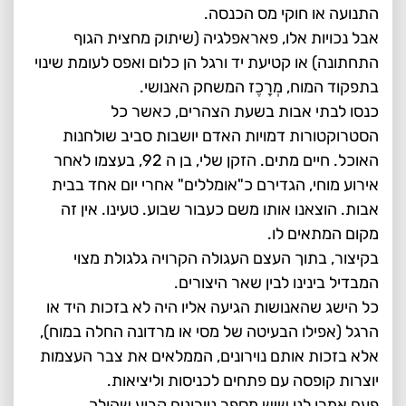
התנועה או חוקי מס הכנסה.
אבל נכויות אלו, פאראפלגיה (שיתוק מחצית הגוף
התחתונה) או קטיעת יד ורגל הן כלום ואפס לעומת שינוי
בתפקוד המוח, מְרָכֶז המשחק האנושי.
כנסו לבתי אבות בשעת הצהרים, כאשר כל
הסטרוקטורות דמויות האדם יושבות סביב שולחנות
האוכל. חיים מתים. הזקן שלי, בן ה 92, בעצמו לאחר
אירוע מוחי, הגדירם כ"אומללים" אחרי יום אחד בבית
אבות. הוצאנו אותו משם כעבור שבוע. טעינו. אין זה
מקום המתאים לו.
בקיצור, בתוך העצם העגולה הקרויה גלגולת מצוי
המבדיל בינינו לבין שאר היצורים.
כל הישג שהאנושות הגיעה אליו היה לא בזכות היד או
הרגל (אפילו הבעיטה של מסי או מרדונה החלה במוח),
אלא בזכות אותם נוירונים, הממלאים את צבר העצמות
יוצרות קופסה עם פתחים לכניסות וליציאות.
פעם אמרו לנו שיש מספר נוירונים קבוע שהולך