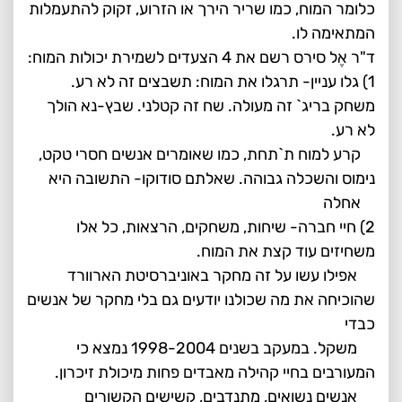
כלומר המוח, כמו שריר הירך או הזרוע, זקוק להתעמלות
המתאימה לו.
ד"ר אֶל סירס רשם את 4 הצעדים לשמירת יכולות המוח:
1) גלו עניין- תרגלו את המוח: תשבצים זה לא רע.
משחק בריג` זה מעולה. שח זה קטלני. שבץ-נא הולך
לא רע.
קרע למוח ת`תחת, כמו שאומרים אנשים חסרי טקט,
נימוס והשכלה גבוהה. שאלתם סודוקו- התשובה היא
אחלה
2) חיי חברה- שיחות, משחקים, הרצאות, כל אלו
משחיזים עוד קצת את המוח.
אפילו עשו על זה מחקר באוניברסיטת הארוורד
שהוכיחה את מה שכולנו יודעים גם בלי מחקר של אנשים
כבדי
משקל. במעקב בשנים 1998-2004 נמצא כי
המעורבים בחיי קהילה מאבדים פחות מיכולת זיכרון.
אנשים נשואים, מתנדבים, קשישים הקשורים