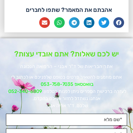
אהבתם את המאמר? שתפו לחברים
יש לכם שאלות? אתם אובדי עצות?
אתר הבריאות של ד"ר אבני – הרפואה הנכונה
אתם מוזמנים להשאיר פרטים בטופס שלפניכם או לכתוב לי
בוואטסאפ 053-758-7035
.
לעזרה ברכישת הספרים ניתן לפנות בטלפון:
052-340-6809
.
אנחנו נשתדל לחזור אליכם בהקדם.
שלכם, ד"ר אריה אבני.