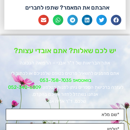
אהבתם את המאמר? שתפו לחברים
יש לכם שאלות? אתם אובדי עצות?
אתר הבריאות של ד"ר אבני – הרפואה הנכונה
אתם מוזמנים להשאיר פרטים בטופס שלפניכם או לכתוב לי
בוואטסאפ 053-758-7035
.
לעזרה ברכישת הספרים ניתן לפנות בטלפון:
052-340-6809
.
אנחנו נשתדל לחזור אליכם בהקדם.
שלכם, ד"ר אריה אבני.