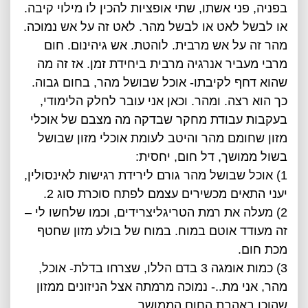
בפניה, פני אשתו, שתי אופציות להכין לו מילוי קיבה.
או לבשל לאט או לבשל מהר. לאט זה על אש נמוכה.
מהר זה על אש מרבית. לוהטת. אש גיהינום. חום
מרבי מעביר אנרגיה מרבית ביחידת זמן. אז זה מה
שהוא דחף לקיבתו- אוכל שבושל מהר, בחום גבוה.
כך הוא רצה. ומהר. וכאן אני עובר לחלק הלימודי,
בעקבות עבודת מחקר שבדקה מה מצבם של אוכלי
מזון שחומם מהר והיטב לעומת אוכלי מזון שבושל
בשול ממושך, דל חום, יחסית:
1) אוכל שבושל מהר גורם לירידת רגישות לאינסולין,
יעני התאים מכשירים עצמם לפתח סוכרת סוג 2.
2) מעלה את רמת הטריגליצרידים, וכמו שלחשו לי –
זה מעודד אוטם במוח. במוח של בולע מזון שחטף
מכת חום.
3) כמות אומגה 3 בדם הללו, שצרחו בדלת- אוכל,
מהר, אני מת..- נמוכה מרמתה אצל הניזונים ממזון
שהוכן באהבת החום הממושך.