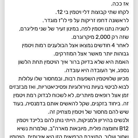
אז ככה.
לקחו שתי קבוצות דלי ויטמין בי 12.
לראשונה דחפו זריקות על פי לו"ז מוגדר.
לשניה נתנו ויטמין לפה, במינון זעיר של שני מיליגרם,
שזה רק 2,000 מיקרוגרם.
לאחר 4 חודשים נמצאו אצל הבולענים רמות ויטמין
גבוהות יותר מאשר אצל המוזרקים.
האמת היא שלא בדיוק ברור איך הויטמין תחת הלשון
נספג, אך העובדה היא עובדה.
מכיוון שלוויטמין השפעות רבות, ובמחסור שלו עלולות
לבוא לביטוי בעיות נוירולוגיות ופסיכיאטריות, ואז מבזבזים
זמן אצל רופאים מיותרים, לא לשכוח לבדוק רמת ויטמין
זה. ביחוד בזקנים, שקל להאשים אותם בדמנסיה, בעוד
שיש להם מחסור של ויטמין מצחיק זה.
ולנשים בהיריון ולמניקות, הייתי נותן להם בליינד ויטמין
B12 וחומצה פולית, מיובאות מארה"ב, שלמרות נשיא
שחור ועלוב, התוצרת הרפואית הזו היא איכותית. הויטמין