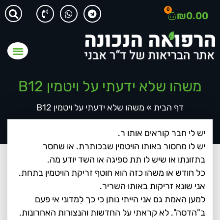
0
₪
0.00
משהו שלא ידעתי על ויטמין B12
דף הבית
»
משהו שלא ידעתי על ויטמין B12
יש לי חבר קוראים אותו ר.
יש לו מחסור באותו הויטמין שבכותרת. או שחסר
בתזונתו או שיש לו תת ספיגה או השד יודע מה.
כל חודש או משהו כזה הוא חוטף זריקת הויטמין בתחת.
אני שונא זריקות באותו השריר.
למען האמת גם אני הייתי נותן כי כך לִמדוני אי פעם
ב"הדסה". לא קראתי על החדשות והנצורות האחרונות.