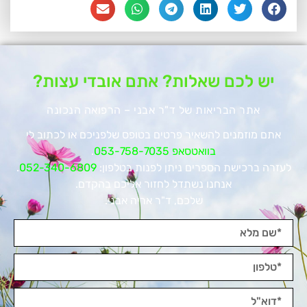
יש לכם שאלות? אתם אובדי עצות?
אתר הבריאות של ד"ר אבני – הרפואה הנכונה
אתם מוזמנים להשאיר פרטים בטופס שלפניכם או לכתוב לי
בוואטסאפ 053-758-7035
.
לעזרה ברכישת הספרים ניתן לפנות בטלפון:
052-340-6809
.
אנחנו נשתדל לחזור אליכם בהקדם.
שלכם, ד"ר אריה אבני.