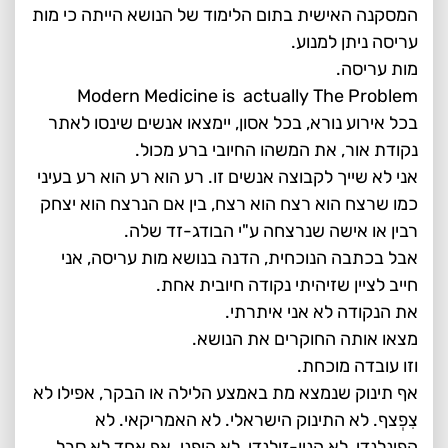
המסקנה האישית בתום הלימוד של הנושא הייתה כי מות
עריסה ניתן למנוע.
מות עריסה.
Modern Medicine is actually The Problem
בכל אירוע נורא, בכל אסון, יימצאו אנשים שינסו לאתר
נקודת אור, את המשהו החיובי ברע מכול.
אני לא שייך לקבוצה אנשים זו. רע הוא רע הוא רע בעיני
כמו שרצח הוא רצח הוא רצח, בין אם הנרצח הוא יצחק
רבין או אישה שנרצחה ע"י הבודג-זד שלה.
אבל בכתבה הנוכחית, הדנה בנושא מות עריסה, אני
חייב לציין שזיהיתי נקודה חיובית אחת.
את הנקודה לא אני איתרתי.
מצאו אותה החוקרים את הנושא.
וזו עובדה מוכחת.
אף תינוק שנמצא מת באמצע הלילה או הבקר, אפילו לא
צִפְצף. לא התינוק הישראלי. לא האמריקאי. לא
הפינלנדי, לא הניו-זילנדי, לא היפני. אף אחד לא סבל