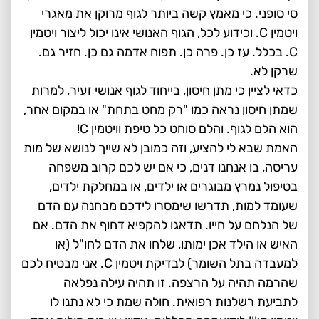
סי סופני. כי מאמץ קשה ביותר לגוף מרוקן את מאגרי
ויטמין C. וכידוע לכל, הגוף האנושי אינו יכול ליצור ויטמין
C. בכלל. עז כן. פרה כן. תפוח אדמה גם כן. חזיר גם.
שרקן לא.
כדאי לציין כי מתן חיסון, בייחוד לגוף אנושי זעיר, למרות
שמתן חיסון נראה כמו "רק מחט בתחת" או במקום אחר,
הוא הלם לגוף. והלם סוחט כל טיפת וויטמין C!
האמת שבא לי להציע, וזה כמובן לא שייך לנושא של מות
עריסה, בו אנחנו דנים, כי אם יש לכם קרוב משפחה
בטיפול נמרץ מבוגרים או ילדים, או במחלקת ילדים,
שעומד למות, תדרשו שימסרו לידכם מבחנה עם הדם
של הנלחם על חייו. תדאגו להקפיא דחוף את הדם. אם
האיש או הילד אכן ימותו, שלחו את הדם לחו"ל (או
למעבדה בתל השומר) לבדיקת ויטמין C. אני מבטיח לכם
שהרמה תהיה על הרצפה. זו תהיה עילה נפלאה
לתביעת רשלנות רפואית. חולה שמת כי לא נתנו לו