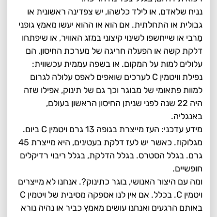
נניח שלאדם, או לילד כלשהו, יש צפדינה ראשונית או
גבולית או התחלתית. אם הוא או ההוא יעשו מאמץ גופני
מֵרבי או שייחשפו לשינוי קיצוני במזג האוויר, או שיפתחו
דלקת קשה או הפעלה חריגה של מערכת החיסון, הם
עלולים למות על המקום. או בשפה עממית עכשווית:
נפילת וויטמין C לערכים שואפים לאפס עלולה לגרום
למוות פתאומי של מבוגר וכך גם של תינוק, אפילו שזה
היה 22 שנה לפני שניתן החיסון הראשון בעולם,
באנגליה.
מידע עדכני: העז מייצרת בגופה 13 גרם ויטמין C ביום.
מגלוקוז. כאשר יש לעז דלקת בעטינים, היא מייצרת 45
גרם. בגלל הסטרס. בגלל הדלקת, בגלל ריבוי רדיקלים
חופשיים.
ומה עם היצור האנושי, בוגר כתינוק?. אנחנו לא מייצרים
ויטמין C. בכלל. אם אין לנו אספקה מסיבית של ויטמין C
באותם הרגעים ואנחנו עושים מאמץ כביר או נהיה נורא