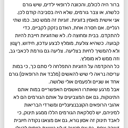
ברור היה לכולם, והכוונה לרופאי ילדים, שיש גורם
כלשהו, או צבר גורמים, שלא היה בסביבה קודם לכן.
אני אישית מאמין בזוגיות. זוגיות זה ממש טוב. כמו שתי
רגליים. אם חסרה אחת, האדם נזקק לקביים, כדי
להתקדם. בבית ומחוצה לו. לא שהזוגיות חייבת להיות
קבועה. כשהיא צולעת, מומלץ לבצע עדכון, חידוש, רִעָנוּן
ולא להמשיך לחיות בצליעה. צליעה גם גורמת לכאבי גב,
וזה ממש לא מומלץ.
כל ההקדמה על הזוגיות התפלחה לי סתם כך, כי במות
עריסה נראה לי שיש להאשים (מלבד את הרופאים) גורם
אחד או שניים ולפעמים אולי שלושה.
אבל מרגע שאותרו האשמים האפשריים במות אותם
התינוקות, גם אם המצביעים על אותם הגורמים הם לא
אהובי הרופאים הקונבנציונליים ומשרדי הבריאות
למיניהם, יש לסלקאת הגורמים הללו ממגע תינוק, כי
לאבד תינוק זה אסון נורא, גם אם מצאנו נקודה חיובית
זעירה אחת. גם אם מניעה זו לא נושאת רווחים לבעלי