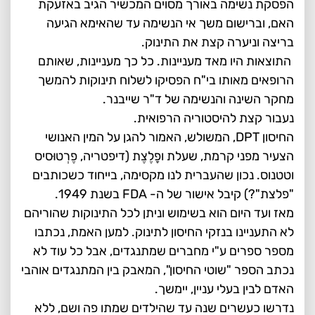
הפסקת נשימה באורך מסוים המכשיר הגיב באזעקת
האם, וברישום משך אי הנשימה עד שהאימא הגיעה
בריצה וניערה קצת את התינוק.
התוצאות היו מאד מעניינות. כל כך מעניינות, שאותם
הרופאים מאותו בי"ח הפסיקו לשלוח תינוקות להמשך
מחקר השינה והנשימה של ד"ר שייבנר.
נעבור קצת להיסטוריה הרפואית.
החיסון DPT, המשולש, האמור להגן על המין האנושי
הצעיר מפני קרמת, שעלת ופָלֶצֶת (דיפטריה, פֶרְטוּסיס
וטטנוס. נכון שהעברית לנו מקסימה, בייחוד כשכותבים
"פלצת"?) קיבל אישור של ה- FDA בשנת 1949.
מאז ועד היום הוא בשימוש וניתן לכל התינוקות שהוריהם
לא התעניינו בנזקי החיסון לתינוק. למען האמת, נכתבו
מספר ספרים ע"י מחברים שמתנגדים, אבל כל עוד לא
נכתב הספר "שוטי החיסון", המאבק בין המתנגדים אוהבי
האדם לבין בעלי עניין, יימשך.
נדרשו כעשרים שנה עד שהילדים שמתו פה ושם, ללא