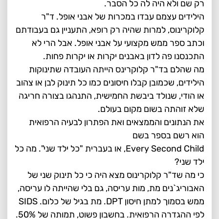
רק שם ולא היה לה כל הסבר.
הילידים עצמם עבדו במכרות של אבני אופל. ד"ר
קלוקרינוס, למרות שהיה רק רופא, התעניין גם בעבודתם
וכתב ספר ממש מקצועי על אבני אופל. אבל הרי לא
התכנסנו פה לדון באבנים יקרות או יקרות פחות.
מה שהלם בד"ר קלוקרינס הייתה העובדה שתינוקות
הילידים, שכמובן קבלו חיסונים כמו כל תינוק לבן או צהוב
או הודי, שנולד ביבשת החמישית, התנהגו בצורה חריגה
שלא זוהתה בשום מקום בעולם.
את הנתונים והממצאים ואת הפתרון לבעיה הרפואית
הוא רשם בספר בשם
Every Second Child, או בעברית "כל ילד שני". מה כל
ילד שני?
כי מה שד"ר קלוקרינוס מצא היה כי כל תינוק שני של
האבוריג`נים מת, מות עריסה, גם בלי שהייתה לו עריסה,
ממש בסמוך למתן חיסון DPT. מת בגיל של כלום. SIDS
לפי ההגדרה הרפואית. בחשבון פשוט, תמותה של 50%.