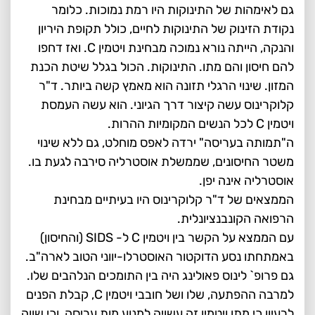
גם לאימהות של התינוקות היו רמת נמוכות. כלומר
נקודת הזינוק של התינוקות לחיים, כולל תקופת היריון
והנקה, הייתה נורא נמוכה מבחינת ויטמין C. ואז דחפו
להם חיסון והם מתו. התינוקות. הכול בגלל שיטת הכנת
המזון. שינוי הרגלי תזונה הוא מאמץ קשה ביותר. ד"ר
קלוקרינוס עשה קיצור דרך הגיוני. הוא עשה העמסת
ויטמין C לכל הנשים המקומיות ההרות.
ה"תמותה בעריסה" ירדה לאפס מוחלט, גם ללא שינוי
משטר החיסונים, שממשלת אוסטרליה סירבה לגעת בו.
אוסטרליה אינה יפן.
הממצאים של ד"ר קלוקרינוס היו בעיתיים מבחינת
הרפואה הקונבנציונלית.
עם הממצא על הקשר בין ויטמין C ל- SIDS (והחיסון)
באמתחתו נסע הדוקטור האוסטרלו-יווני הטוב לארה"ב.
גם פרופ` לינוס פאולינג היה בין התומכים הנלהבים שלו.
למרבה ההפתעה, שלו ושל חובבי ויטמין C, קבלת הפנים
לרעיון כי מתן ויטמין זה עשויה למנוע מות עריסה, וכי שווה