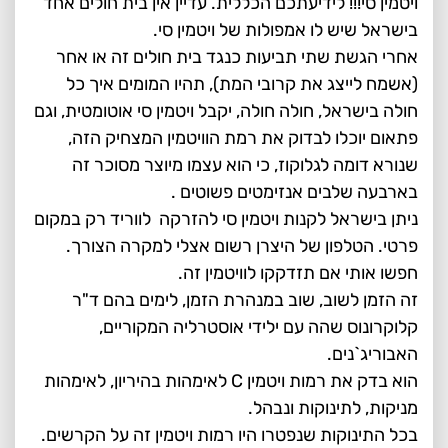
ויטמין סי!!! לידיעתכם הכללית. עדיין אין בית חולים אחד
בישראל שיש לו אמפולות של ויטמין סי.
אחרי הגשת שתי תביעות כנגד בית חולים זה או אחר
(אשמח לייצג את קרובי המת), תהיו המומים איך כל
חולה בישראל, חולה חולה, יקבל ויטמין סי אוטומטית, וגם
פתאום יוכלו לבדוק את רמת הוויטמין המצחיק הזה,
שנורא דומה לגלוקוז, כי הוא עצמו מיוצר מסוכר זה
בארבעה שלבים אנזימטים פשוטים .
ניתן בישראל לקנות ויטמין סי להזרקה לווריד רק במקום
פרטי. הטלפון של היצרן רשום אצלי למקרה הצורך.
חפשו אותי אם תזדקקו לוויטמין זה.
זה הזמן לשוב, שוב במנהרת הזמן, לימים בהם ד"ר
קלוקרונוס שהה עם ילידי אוסטרליה המקוריים,
האבוריג`נים.
הוא בדק את רמות ויטמין C לאימהות בהיריון, לאימהות
מניקות, לתינוקות ונבהל.
בכל התינוקות שנפטרו היו רמות ויטמין זה על הקרשים.