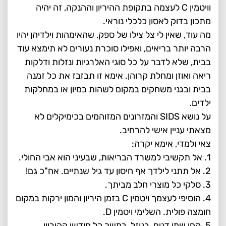
וויטמין C לעצמה בתקופת ההיריון וההנקה, זה יהיה
מתכון בדוק לאסון כלכלי נוראי.
מה עוד, שאין לי צל צילו של ספק, שהאימהות וילדיהן יהיו
הרבה יותר בריאים, ואפילו סוכרת נעורים לא תימצא עוד
בבית, שלא לדבר על כל סוגי האלרגיות ונזלות ודלקות
ריאה ואוזן ומחלת קרוהן. אימא זו תבזבז את כל זמנה
בבית ובגני משחקים במקום לשהות במיון או במחלקות
ילדים.
על נושא SIDS והמזרונים המזוהמים בכימיקלים לא
מצאתי עניין אישי להרחיב.
צאי ולמדי, אימא יקרה:
1. אל תקשיבי למשרד הבריאות, שבעיני הוא אבי החולי.
2. אל תתני לילדך אף חיסון עד גיל שנתיים. אח"כ גם!
3. סלקי כל מוצרי חלב מביתך.
4. הוסיפי לעצמך ויטמין C בזמן היריון והמון ירקות במקום
חומצה פולית. השלימי ויטמין D.
5. קחי שמן דגים, בנוזל, במשך כל חודשי ההיריון.