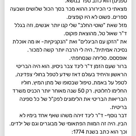
ספנים) הוא כתב ספר בנושא.
מצאתי כי הכירורג ההוא מכר בסך הכול שלושים ושבעה
ספרים. פשוט לא היו קופצים.
מזל שאת "שוטי החלב" שלי קנו יותר אנשים, וזה בגלל
ד"ר שאול טל, מהוצאת פוקוס.
את "הזקן עם הביגלים" ואת "הנקניקיות- או מה אוכלת
נסיכה אמיתית", היה לי הרבה יותר קשה למכור.
אופססס. סליחה שנסחפתי.
ברור שעם הזמן ד"ר לינד צבר ניסיון. הוא היה הבריטי
הראשון והיחיד בעולם דאז שידע לטפל בחולי צפדינה,
לטפל על באמת, טיפול שבסופו של מתן המיץ, חוליו
החלימו לחלוטין. רק 50 שנה מאוחר יותר הכניס משרד
הבריאות הבריטי את הלימונים לפק"ל של כל ספינה
בריטית.
דבר נוסף- ד"ר לינד זיהה משהו שאף אחד בימיו לא
הבין. היה זה המוות הפתאומי של מבוגרים וגם של ילדים.
וכך הוא כתב בשנת 1774: