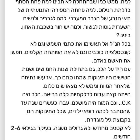
למה. ממש כמו שבהתחלה לא הבינו למה פחת הסחף
בדלתת הנילוס. למה פחתה הספירה והתנועתיות של
תאי הזרע של הגבר המערבי. למה לגברים ולנשים
השערות נוטות לנשור. ולמה יש חור בשכבת האוזון.
בינינו?
בכל הנ"ל אל תאשימו את כתמי השמש וגם לא
קונסטלציית כוכבים וגם לא את הפותחת הקלפים. חפשו
את האשם באדם.
עם היד על הלב, גם בתחילת שנות החמישים ושנות
השישים היו תינוקות שמתו סתם כך. אז עשו נתיחה
שלאחר המוות וממש לא מצאו שום כלום.
הייתה קצת עדות לדלקתיות קלה בריאה. הלב היה
O.K.. וגם המוח היה מושלם. עברו כעשרים שנה עד
שהסתבר לכמה רופאי ילדים, שכל התינוקות הם
בקבוצת גיל מוגדרת.
לא קטנים מחודש ולא גדולים משנה. בעיקר בגילאי 2-6
חודשים.