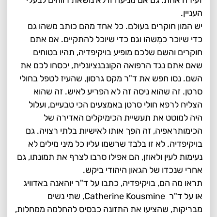
העניין.
יש המון חוקרים בעולם. כל אחד מהם כותב משהו גם
כדי שיוכר כמִשהו וגם כדי שיוכל להתקיים. אם אתם
חוקרים והשם שלכם מופיע בויקיפדיה, תהיו בטוחים
שאם אתם נגד הרפואה הקונבנציונלית, יכסחו לכם את
השם. נסו חפש את ד"ר מקס גרסון, שהעיז לטפל בחולי
סרטן. זה שהוא ניסה זה לא הפריע לאיש. זה שהוא
הצליח לרפא חולי סרטן באמצעים הכי טבעיים, ועלול
היה למוטט את תעשיית הכימיקלים האדירה של
הכימותראפיה, זה הפך אותו לאישיות בלתי רצויה. גם
בויקיפדיה. לא זו בלבד שרשמו עליו כל מיני מילים לא
נעימות לעין ולאוזן, הם אפילו סרבו לצרף את תמונתו, גם
אחרי שנכדו של הגאון היהודי ביקש.
תראו מה הם, בויקיפדיה, כתבו על ד"ר יוהאנה באדוויג
או על ד"ר Catherine Kousmine, שתי נשים
מבריקות, שהציעו את התזונה כבסיס להחלמה ממחלות,