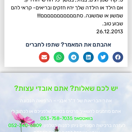
אם הילד או הילדה שלך יהיו חזקים ובריאים- קראי להם
שמשון או שמשונה. סתםםםםםםםםםםם!!!
שבוע טוב.
26.12.2013
אהבתם את המאמר? שתפו לחברים
יש לכם שאלות? אתם אובדי עצות?
אתר הבריאות של ד"ר אבני – הרפואה הנכונה
אתם מוזמנים להשאיר פרטים בטופס שלפניכם או לכתוב לי
בוואטסאפ 053-758-7035
.
לעזרה ברכישת הספרים ניתן לפנות בטלפון:
052-340-6809
.