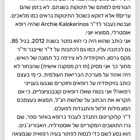
הגורמים למותם של תינוקות בשנתם. לא בזמן שהם
ערים!!! אלא דווקא כשכול התינוקות נראים כמו מלאכים.
ועכשיו נעבור לד"ר Archie Kalokerinos שהיה רופא
אוסטרלי, ממוצא יווני.
אני כותב שהוא היה כי הוא נפטר בשנת 2012, בגיל 85.
גם לכתבה עליו, כמו גם לכתבות על ד"ר שייבנר וד"ר
מקס גרסון, הויקיפדיה לא צירפה כל תמונה של האיש.
מתוך כך אני מסיק (וזו רק מסקנה אישית) שהבחור לא
היה אהוד על מערכת הבריאות העולמית. כי מי בעצם
כותב בויקיפדיה על רופאים וחוקרים שנגעו בענייני
רפואה? אני בטוח שאלו רופאים קונבנציונליים, כי אם
תקראו את הכתוב על שלושת הנ"ל, תמצאו בעצמכם
המון מילות זלזול והתנגדות לפועלם.
ד"ר קלוקרינוס התנדב לעבוד כרופא באזור ספר, שם
גרו התושבים המקוריים של אוסטרליה, האבוריג`נים.
הוא נסע לשם כדי לנסות לפתור בעיה רפואית שנמצאה