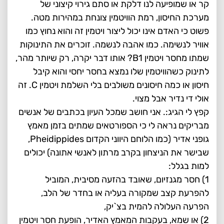
קר או שמופיעה לנו דלקת או סתם גירוי קיצוני של
מערכת החיסון, רמת הוויטמין צונחת במהירות מטה.
פשוט כי האדם אינו יכול ליצור ויטמין זה והוא נחוץ כמו
אוויר לנשימה. כמו אהבה לנשמה. זוכרים את התינוקות
שמתו מחסר ויטמין B1? אותו דבר יקרה, רק שיותר מהר,
לתינוק כשהוויטמין שלו נמצא בחסר יחסי והוא קיבל
חיסון או כמה חיסונים משולבים בלי השלמת ויטמין C. זה
אולי די נדיר אבל מצוי.
קפץ לי הגיג:. אני חושב שמכל העיון בכתבים של אנשים
מבריקים נראה לי כי הספורטאים שמתים בזמן מאמץ
גופני אדיר (כמו הלוחם היווני הקדום Pheidippides,
שבישר את הניצחון בקרב מרתון לאנשי אתונה) יכולים
למות בגלל:
1) חסר מגנזיום, שאובד בהזעה מסיבית, המוביל
להפרעת קצב שמקורה בעליה או בחדר של הלב,
הפרעה העלולה להמית בצ`יק,
2) או שמא, בעקבות המאמץ האדיר, הופעת חסר ויטמין