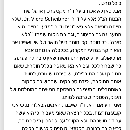
כולל סרטן.
אבל כאן לא אכתוב על ד"ר מקס גרסון או על שתי
הבנות הנ"ל אלא על ד"ר Dr. Viera Scheibner, שלא
הייתה רופאה אלא גיאולוגית וד"ר למדעי החיים. היא
התעניינה גם בחיסונים, וגם בתינוקות שמתו "`ללא
סיבה". כל חוקר, קל וחומר בעל תואר שלישי, ואפילו אם
הוא חוקר במדעי המקרא, בכלכלה או סתם אבא
ארכיאולוג, יודע שאין התרחשות שאין סיבה להופעתה.
כך שברור לכל, וגם לאימא שאינה בכלל חוקרת, שאם
התינוק שלה מת בלילה, יש סיבה ויש גורם, למוות.
אותה החוקרת, ילידת סלובקיה, שהמשיכה לחקור
באוסטרליה, התעניינה בהפסקת הנשימה המוחלטת של
תינוק, הפסקה שגרמה למותו.
איני יודע אם היא, ד"ר שייבנר, האמינה באלוהים, כי אני
קובע נחרצות, בכל הרצאה שאני מעביר, כי הוא עשה
עבודה מושלמת, ולא מקובל עלי לחלוטין כי סתם כך,
ללא סיבה ברורה, הקטנצ`יק הפסיק לנשום בלילה.