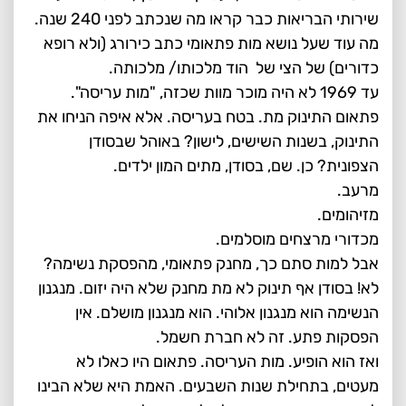
שירותי הבריאות כבר קראו מה שנכתב לפני 240 שנה.
מה עוד שעל נושא מות פתאומי כתב כירורג (ולא רופא
כדורים) של הצי של הוד מלכותו/ מלכותה.
עד 1969 לא היה מוכר מוות שכזה, "מות עריסה".
פתאום התינוק מת. בטח בעריסה. אלא איפה הניחו את
התינוק, בשנות השישים, לישון? באוהל שבסודן
הצפונית? כן. שם, בסודן, מתים המון ילדים.
מרעב.
מזיהומים.
מכדורי מרצחים מוסלמים.
אבל למות סתם כך, מחנק פתאומי, מהפסקת נשימה?
לא! בסודן אף תינוק לא מת מחנק שלא היה יזום. מנגנון
הנשימה הוא מנגנון אלוהי. הוא מנגנון מושלם. אין
הפסקות פתע. זה לא חברת חשמל.
ואז הוא הופיע. מות העריסה. פתאום היו כאלו לא
מעטים, בתחילת שנות השבעים. האמת היא שלא הבינו