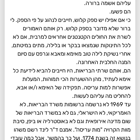
עליהם אשמה ברורה.
הם פשעו.
כי אם אפילו יש ספק קלוש, חייבים לנהוג על פי הספק. לי
ברור שלא מדובר בספק קלוש. רק אותם האמורים
לשרת את החולים הקטנטנים אחראים למרבית, אם לא
לכל התינוקות שנמצאו בבקר או בלילה, מתים במיטתם,
אחרי נשיקת לילה טוב מאימא ומאבא וגרפס עם סיום
המנה החלבית האחרונה.
הם, אותם שרתי הבריאות, היו חייבים להביא לידיעת כל
אימא לעתיד, מהן ההשערות הכי תמוהות, המעלות
אפשרות למות עריסה. תפקידה של האימא ו/או אבא,
להחליט מה עליהם לעשות.
עד 1969 לא נרשמה ברשומות משרד הבריאות, לא
האמריקאי, לא הישראלי, גם לא במשרד הבריאות של
שום מדינה אירופאית וגם לא באוסטרליה או ביפן, סיבת
מוות הקרויה "מות עריסה". אמנם ד"ר לינד רשם משהו
בנושא זה בשנת 1774, ועל כך בהמשך, אבל כמה עובדי