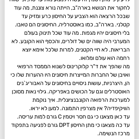
לחקור את הנושא בארה"ב, הייתה נורא צוננת, מה עוד
שבכל הרצאה הוא הצביע על החיסון כרע ומזיק עד
קטלני. בארה"ב, כמו באוסטרליה, החיסונים הם טאבו.
בלי חיסונים יהיו מגפות. מה עוד שכל תינוק בעולם
המערבי היה שווה ים של דולרים, והכסף הוא הקובע. לא
הבריאות. לא חיי הקטנים, למרות שלכל אימא יוצא
רחמה הוא עולם ומלואו.
מה שהפך את ד"ר קלוקרינוס לשנוא הממסד הרפואי
ואויבן של החברות המייצרות חיסונים היו ההערות שלו כי
הן, היצרניות, עושות ניסויים בחיסונים על האבוריג`נים
האוסטרלים וגם על הכושים באפריקה. גילוי נאות מסוכן
למערכות הרפואה הקונבנציונלית. איך נוקמת
הוויקיפדיה? אין מצרפין התמונה. למען לא יראו.
עד כאן מצאנו כי גם חסר ויטמין C גורם למות עריסה.
עד כה מצאנו כי מתן החיסון DPT גורם לפגיעה בתפקוד
מרכז הנשימה.