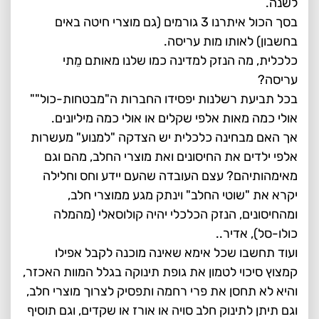
לשנה.
בסך הכול איתרנו 3 גורמים (גם מוצרי חיטה באים
בחשבון) לאותו מות עריסה.
כלכלית, מה הנזק למדינה כמו שלנו מאותם מֵתי
עריסה?
בכל תביעת רשלנות יפסידו החברות ה"מבטחות-כול""
אולי כמה מאות אלפי שקלים או אולי כמה מיליונים.
אך האם מבחינה כלכלית יש הצדקה "למנוע" מעשרות
אלפי ילדים את החיסונים ואת מוצרי החלב, מהם וגם
מאימהותיהם? עצם העובדה שהעם יידע וחס וחלילה
יקרא את "שוטי החלב" וינתק מגע ממוצרי חלב,
ומהחיסונים, הנזק הכלכלי יהיה קולוסאלי (מהמלה
כולו-סל), אדיר..
ועוד תחשבו שכל אימא שאינה מוכנה לקבל אפילו
קמצוץ סיכוי לטמון את גופת תינוקה בגלל המוות האכזר,
והיא לא תחסן את פרי רחמה ותפסיק לצרוך מוצרי חלב,
וגם תיתן לתינוק חלב סויה או אורז או שקדים, וגם תוסיף