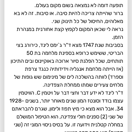
תופעה דומה לא נמצאה בשום מקום בעולם.
ברור שהייתה צריכה להיות סיבה. או סיבות. זה לא בא
מאלוהים, החיסול של כל תינוק שני.
נראה לי שכאן המקום לקפוץ קצת אחורנית במנהרת
הזמן.
בסביבות שנת 1747 מצא ד"ר ג`ימס לינד, כירורג בצי
הבריטי, ששימש כרופא בספינת מלחמה בת 50
תותחים, שכל הפלגת סיור ארוכה באוקיינוס ובים התיכון
(אז הייתה מלחמת אנגליה וידידותיה כנגד צרפת
וספרד) לוותה בהשלכה לים של מינימום שש גופות של
מלחים צעירים שמתו ממחלת הצפדינה.
ד"ר לינד לא ידע דבר וחצי דבר על ויטמין C. הוויטמין
עצמו בודד וסונטז המון שנים מאוחר יותר, בשנים 1928-
34. אבל הוא מצא כי מיץ תפוז ולימון, שגרם להבראתם
של שני (2) ספנים חולי צפדינה, הוא הטיפול המושלם
במחלה קטלנית וידועה זו. על בסיס ניסוי המוני זה (שני