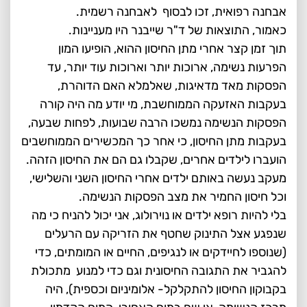
אבחנה רפואית, זכו לבסוף לאבחנה רשמית.
כאמור, התוצאות של ד"ר שייבנר היו מעניינות.
תוך זמן קצר אחרי מתן החיסון ההוא, הופיעו המון
הפרעות נשימה, ארוכות יותר וארוכות עוד יותר, עד
הפסקות מאד מדאיגות, שאלמלא האם הדוהרת,
בעקבות האזעקה הממוחשבת, מי יודע מה היה קורה
הפסקות הנשימה נמשכו הרבה שבועות, לפחות שבעה,
בעקבות מתן החיסון, כי אחר כך המכשירים הממוחשבים
הועברו לילדים אחרים, שקבלו גם הם את החיסון הזהה.
מעקב נעשה באותם ילדים אחרי החיסון השני והשלישי,
וכל חיסון החמיר את מצב הפסקות הנשימה.
בלי להיות רופא ילדים או נוירולוג, אני יכול להניח כי מה
שנפגע אצל התינוק שחטף את הזריקה עם הרעלים
(שנוספו לחיידקים או לנגיפים, החיים או המומתים, כדי
להגביר את התגובה החיסונית וגם כדי למנוע מתכולת
בקבוקון החיסון להתקלקל- אלומיניום וכספית), היה