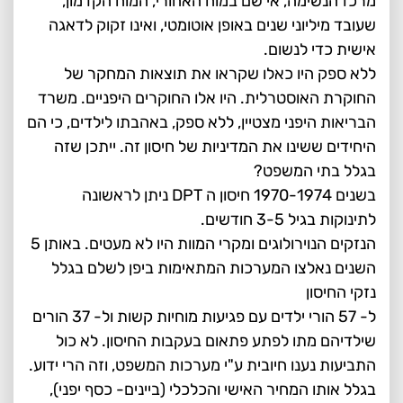
מרכז הנשימה, אי שם במוח האחורי, המוח הקדמון,
שעובד מיליוני שנים באופן אוטומטי, ואינו זקוק לדאגה
אישית כדי לנשום.
ללא ספק היו כאלו שקראו את תוצאות המחקר של
החוקרת האוסטרלית. היו אלו החוקרים היפניים. משרד
הבריאות היפני מצטיין, ללא ספק, באהבתו לילדים, כי הם
היחידים ששינו את המדיניות של חיסון זה. ייתכן שזה
בגלל בתי המשפט?
בשנים 1970-1974 חיסון ה DPT ניתן לראשונה
לתינוקות בגיל 3-5 חודשים.
הנזקים הנוירולוגים ומקרי המוות היו לא מעטים. באותן 5
השנים נאלצו המערכות המתאימות ביפן לשלם בגלל
נזקי החיסון
ל- 57 הורי ילדים עם פגיעות מוחיות קשות ול- 37 הורים
שילדיהם מתו לפתע פתאום בעקבות החיסון. לא כול
התביעות נענו חיובית ע"י מערכות המשפט, וזה הרי ידוע.
בגלל אותו המחיר האישי והכלכלי (ביינים- כסף יפני),