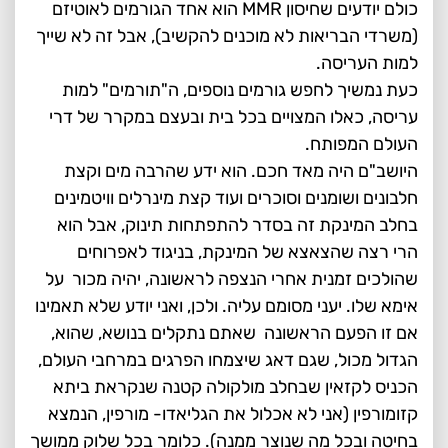
כולם יודעים שחיסון MMR הוא אחד הגורמים לאוטיזם
(משרדי הבריאות לא מוכנים להקשיב), אבל זה לא שייך
למות העריסה.
כעת נמשיך לחפש גורמים נוספים, ה"תורמים" למות
עריסה, כאלו המצויים בכל בית ובעצם במקרר של דרי
העולם המפותח.
היושב"ם היה מאד חכם. הוא ידע שהרבה מים וקצת
חלבונים ושומנים וסוכרים ועוד קצת מינרלים וויטמינים
בחלב המינקת זה בסדר להתפתחות תינוק, אבל הוא
הרי רצה שהצאצא של המינקת, בניגוד לאפרוחים
שהולכים זמנית אחרי הנצפה לראשונה, יהיה מכור על
אימא שלו. יעני מסומם עליה. ולכן, ואני יודע שלא תאמינו
אם זו הפעם הראשונה שאתם נתקלים בנושא, שהוא,
הגדול מכול, שגם דאג שיצמחו הפרגים במרחבי העולם,
הכניס לקזאין שבחלב מולקולה קטנה שנקראת ביתא
קזומורפין (אני לא אכלול את הגליאדו- מורפין, הנמצא
בחיטה ובכל מה שנוצר ממנה). כלומר בכל שלוק ממושך