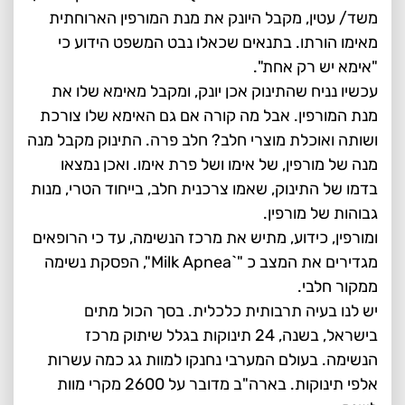
משד/ עטין, מקבל היונק את מנת המורפין הארוחתית
מאימו הורתו. בתנאים שכאלו נבט המשפט הידוע כי
"אימא יש רק אחת".
עכשיו נניח שהתינוק אכן יונק, ומקבל מאימא שלו את
מנת המורפין. אבל מה קורה אם גם האימא שלו צורכת
ושותה ואוכלת מוצרי חלב? חלב פרה. התינוק מקבל מנה
מנה של מורפין, של אימו ושל פרת אימו. ואכן נמצאו
בדמו של התינוק, שאמו צרכנית חלב, בייחוד הטרי, מנות
גבוהות של מורפין.
ומורפין, כידוע, מתיש את מרכז הנשימה, עד כי הרופאים
מגדירים את המצב כ "`Milk Apnea", הפסקת נשימה
ממקור חלבי.
יש לנו בעיה תרבותית כלכלית. בסך הכול מתים
בישראל, בשנה, 24 תינוקות בגלל שיתוק מרכז
הנשימה. בעולם המערבי נחנקו למוות גג כמה עשרות
אלפי תינוקות. בארה"ב מדובר על 2600 מקרי מוות