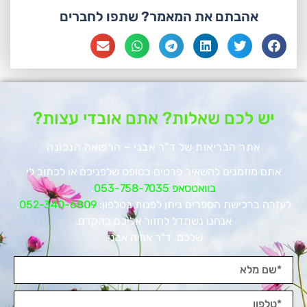
אהבתם את המאמר? שתפו לחברים
יש לכם שאלות? אתם אובדי עצות?
אתר הבריאות של ד"ר אבני – הרפואה הנכונה
אתם מוזמנים להשאיר פרטים בטופס שלפניכם או לכתוב לי
בוואטסאפ 053-758-7035
.
לעזרה ברכישת הספרים ניתן לפנות בטלפון:
052-340-6809
.
אנחנו נשתדל לחזור אליכם בהקדם.
שלכם, ד"ר אריה אבני.