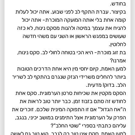
בחודש.
בקיצור. עברת התקף לב לפני שבוע. אתה יכול לעלות
קומה אחת בלי אותה המועקה המוכרת- אתה יכול
להניח את עצמך במיטה ולהנות מסקס נינוח, לא כזה
שעושים במפגש הראשון או השני עם משהי חדשה
לחלוטין.
בת זוג מוכרת- היא הכי בטוחה לחולי לב. סקס נינוח,
אמרנו?
למען האמת, קיום יחסי מין היא אחת הדרכים הטובות
ביותר להחלים משרידי הנזק שנגרם בהתקף לב לשריר
הלב. בדוק! מדעית.
הסקס מקטין את שכיחות סרטן הערמונית. סקס אחת
לחודש זה סתם בזבוז זמן. כבר יותר טוב לראות את
ה"אח הגדול" אם זו התפוקה המינית שלכם. זוכרים את
הפרק על הערמונית אצל התימנים במושב יכיני, בנגב,
עליהם כתבתי בספרי "שוטי החלב"?
למען האמת, סקס אינו טוב רק לגבר. הוא טוב גם לאשה