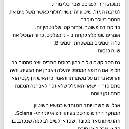
נמוכה, והרי לפניכם שבר כלי מוחי.
למרבה המזל, שיטיון זה עשוי לחלוף כאשר משלימים את
החסר בשלב מוקדם.
בדיקת דם פשוטה, וכדור קטן של ויטמין זה.
אומרים שמומלץ לקחת בִי- קומפלקס, כדור המכיל את
כל הויטמינים ממשפחת ויטמיני B.
שווה לנסות.
גם חסר קשה של הורמון בלוטת התריס יוצר טמטום בר
חלוף, אם הרופא המטפל יתעלה ויאבחן את הבעיה. והיה
והרופא נרדם על משמרתו והאמין כי האיש הדֶמֶנְטִי הוא
סתם כזה – ישאר האומלל שלא זכה לאבחנה הנכונה
סתם זקן שוטה.
אבל יש משהו יותר חם וחדש בנושא השיטיון.
המחקר החדש פורסם בעיתון רפואי יוקרתי- Sciene.
וזהו עיתון מאד מכובד, שכדאי לשים לב למה שנכתב בו.
כדאי, אבל לאט חובה.