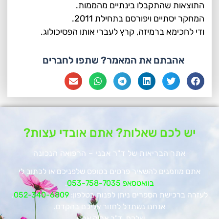
התוצאות שהתקבלו בינתיים מהממות.
המחקר יסתיים ויפורסם בתחילת 2011.
ודי לחכימא ברמיזה, קרץ לעברי אותו הפסיכולוג.
אהבתם את המאמר? שתפו לחברים
יש לכם שאלות? אתם אובדי עצות?
אתר הבריאות של ד"ר אבני – הרפואה הנכונה
אתם מוזמנים להשאיר פרטים בטופס שלפניכם או לכתוב לי
בוואטסאפ 053-758-7035
.
לעזרה ברכישת הספרים ניתן לפנות בטלפון:
052-340-6809
.
אנחנו נשתדל לחזור אליכם בהקדם.
שלכם, ד"ר אריה אבני.