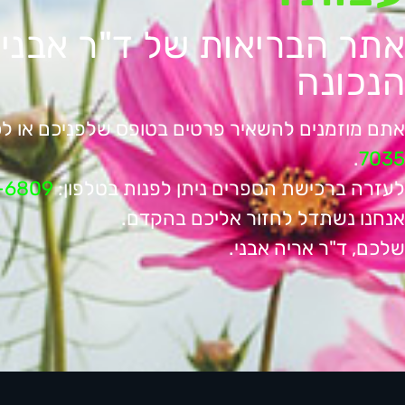
אתר הבריאות של ד"ר אבני
הנכונה
אתם מוזמנים להשאיר פרטים בטופס שלפניכם או לכ
.
7035
לעזרה ברכישת הספרים ניתן לפנות בטלפון:
-6809
אנחנו נשתדל לחזור אליכם בהקדם.
שלכם, ד"ר אריה אבני.