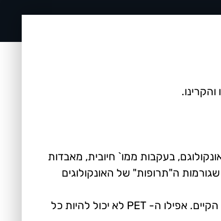
והקרינו.
ונקולוגם, בעקבות ממו` חיובית, מאבדות
 שגורמות ה"תרופות" של האונקולוגים
יש לנו כלים נהדרים. אולטראסאונד ותרמוגרפיה. התרמוגרפיה גם רומזת על האקטיביות של הגידול הקיים. אפילו ה- PET לא יכול להיות כל