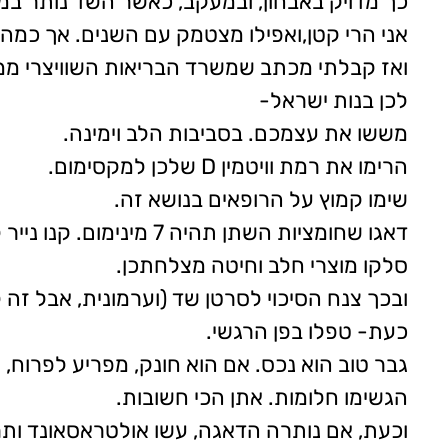
כך מדויק באבחון, ובמעקב, כאשר השד נותר במק
אני הרי קטן,ואפילו מצטמק עם השנים. אך כמה
ואז קבלתי מכתב שמשרד הבריאות השוויצרי מ
לכן בנות ישראל-
מששו את עצמכם. בסביבות הלב וימינה.
הרימו את רמת וויטמין D שלכן למקסימום.
שימו קמוץ על הרופאים בנושא זה.
דאגו שחומציות השתן תהיה 7 מינימום. קנו נייר לקמוס. כפית סודה לשתיה בכוס מים. בקר ואולי גם ערב, על פי נייר הלקמוס.
סלקו מוצרי חלב וחיטה מצלחתכן.
ובכך צנח הסיכוי לסרטן שד (וערמונית, אבל זה 
כעת- טפלו בפן הרגשי.
גבר טוב הוא נכס. אם הוא חונק, מפריע לפרוח, 
הגשימו חלומות. אתן הכי חשובות.
וכעת, אם נותרה הדאגה, עשו אולטראסאונד ותר