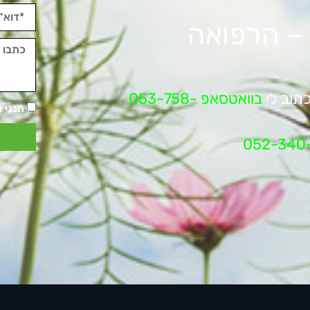
 – הרפואה
תוב לי
בוואטסאפ 053-758-
הנני 
.
052-340