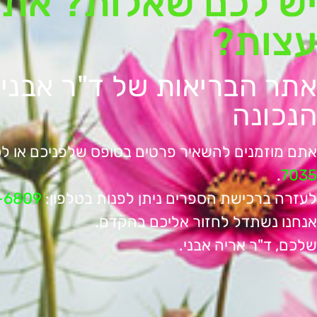
יש לכם שאלות? אתם
עצות?
אתר הבריאות של ד"ר אבני
הנכונה
אתם מוזמנים להשאיר פרטים בטופס שלפניכם או לכ
.
7035
לעזרה ברכישת הספרים ניתן לפנות בטלפון:
-6809
אנחנו נשתדל לחזור אליכם בהקדם.
שלכם, ד"ר אריה אבני.