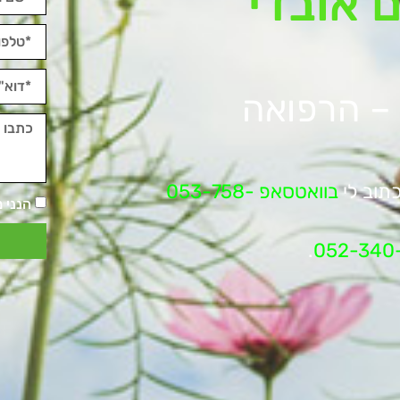
 אובדי
 – הרפואה
תוב לי
בוואטסאפ 053-758-
הנני 
.
052-340