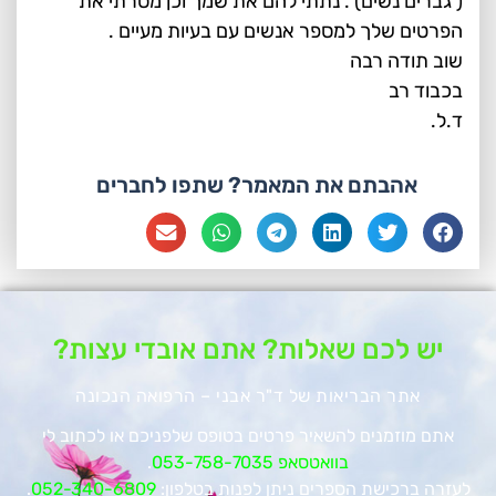
( גברים נשים) . נתתי להם את שמך וכן מסרתי את
הפרטים שלך למספר אנשים עם בעיות מעיים .
שוב תודה רבה
בכבוד רב
ד.ל.
אהבתם את המאמר? שתפו לחברים
יש לכם שאלות? אתם אובדי עצות?
אתר הבריאות של ד"ר אבני – הרפואה הנכונה
אתם מוזמנים להשאיר פרטים בטופס שלפניכם או לכתוב לי
בוואטסאפ 053-758-7035
.
לעזרה ברכישת הספרים ניתן לפנות בטלפון:
052-340-6809
.