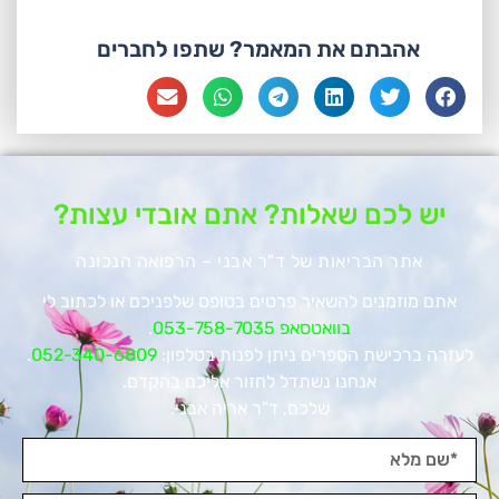
אהבתם את המאמר? שתפו לחברים
יש לכם שאלות? אתם אובדי עצות?
אתר הבריאות של ד"ר אבני – הרפואה הנכונה
אתם מוזמנים להשאיר פרטים בטופס שלפניכם או לכתוב לי
בוואטסאפ 053-758-7035
.
לעזרה ברכישת הספרים ניתן לפנות בטלפון:
052-340-6809
.
אנחנו נשתדל לחזור אליכם בהקדם.
שלכם, ד"ר אריה אבני.