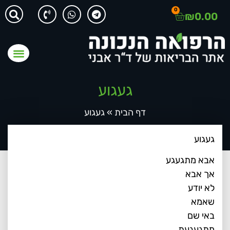
0
₪
0.00
געגוע
דף הבית
»
געגוע
געגוע
אבא מתגעגע
אך אבא
לא יודע
שאמא
באי שם
מתגעגעת