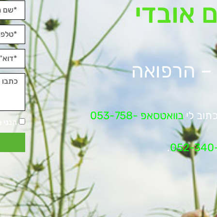
 אובדי
 – הרפואה
תוב לי
בוואטסאפ 053-758-
הנני 
.
052-340