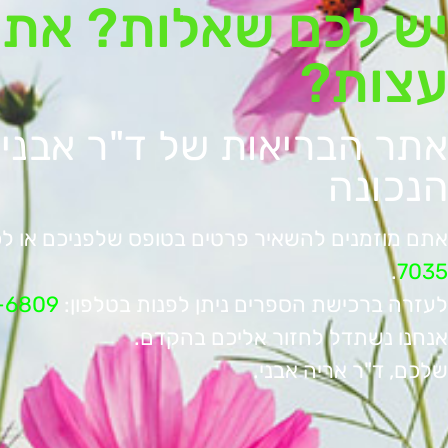
יש לכם שאלות? אתם
עצות?
אתר הבריאות של ד"ר אבני
הנכונה
אתם מוזמנים להשאיר פרטים בטופס שלפניכם או לכ
.
7035
לעזרה ברכישת הספרים ניתן לפנות בטלפון:
-6809
אנחנו נשתדל לחזור אליכם בהקדם.
שלכם, ד"ר אריה אבני.