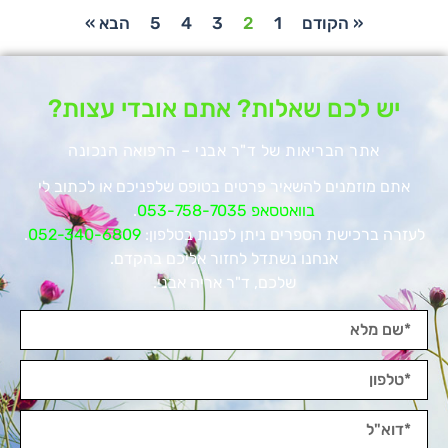
« הקודם
1
2
3
4
5
הבא »
יש לכם שאלות? אתם אובדי עצות?
אתר הבריאות של ד"ר אבני – הרפואה הנכונה
אתם מוזמנים להשאיר פרטים בטופס שלפניכם או לכתוב לי
בוואטסאפ 053-758-7035
.
לעזרה ברכישת הספרים ניתן לפנות בטלפון:
052-340-6809
.
אנחנו נשתדל לחזור אליכם בהקדם.
שלכם, ד"ר אריה אבני.